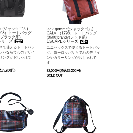
mme(ジャックゴム)
jack gomme(ジャックゴム)
1798）トートバッグ
CALVI（1798）トートバッグ
ir(ブラック系)
(8600)brandy(レッド系)
Eシリーズ
ESCAPEシリーズ
スで使えるトートバッ
ユニセックスで使えるトートバッ
ッパならでわのデザイ
グ。ヨーロッパならでわのデザイ
リングがおしゃれで
ンやカラーリングがおしゃれで
す！
込35,200円)
32,000円(税込35,200円)
SOLD OUT