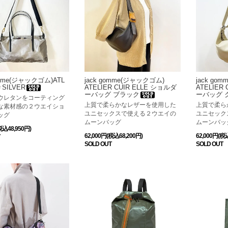
omme(ジャックゴム)ATL
jack gomme(ジャックゴム)
jack go
＃SILVER
ATELIER CUIR ELLE ショルダ
ATELIER
ーバッグ ブラック
ーバッグ 
ウレタンをコーティング
上質で柔らかなレザーを使用した
上質で柔ら
な素材感の２ウエイショ
ユニセックスで使える２ウエイの
ユニセック
ッグ
ムーンバッグ
ムーンバッ
税込48,950円)
62,000円(税込68,200円)
62,000円(税
SOLD OUT
SOLD OUT