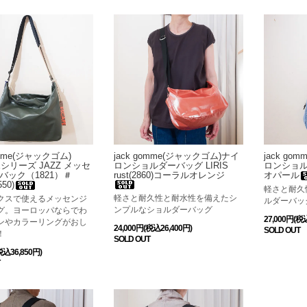
omme(ジャックゴム)
jack gomme(ジャックゴム)ナイ
jack go
Eシリーズ JAZZ メッセ
ロンショルダーバッグ LIRIS
ロンショル
バック（1821）＃
rust(2860)コーラルオレンジ
オパール
50)
軽さと耐久
軽さと耐久性と耐水性を備えたシ
クスで使えるメッセンジ
ルダーバッ
ンプルなショルダーバッグ
グ。ヨーロッパならでわ
27,000円(税
ンやカラーリングがおし
24,000円(税込26,400円)
SOLD OUT
！
SOLD OUT
税込36,850円)