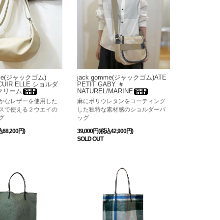
mme(ジャックゴム)
jack gomme(ジャックゴム)ATE
 CUIR ELLE ショルダ
PETIT GABY ＃
クリーム
NATUREL/MARINE
かなレザーを使用した
麻にポリウレタンをコーティング
スで使える２ウエイの
した独特な素材感のショルダーバ
グ
ッグ
込68,200円)
39,000円(税込42,900円)
SOLD OUT