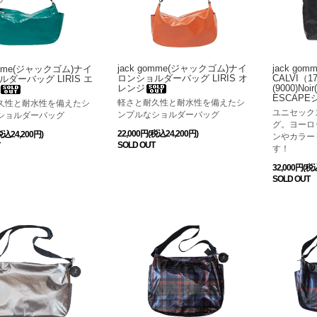
jack go
jack gomme(ジャックゴム)ナイ
gomme(ジャックゴム)ナイ
CALVI（
ロンショルダーバッグ LIRIS オ
ダーバッグ LIRIS エ
(9000)No
レンジ
ESCAP
軽さと耐久性と耐水性を備えたシ
久性と耐水性を備えたシ
ユニセック
ンプルなショルダーバッグ
ショルダーバッグ
グ。ヨーロ
22,000円(税込24,200円)
税込24,200円)
ンやカラー
SOLD OUT
す！
32,000円(税
SOLD OUT