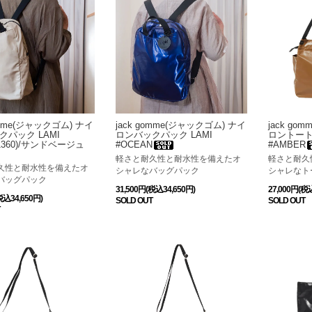
jack go
omme(ジャックゴム) ナイ
jack gomme(ジャックゴム) ナイ
ロントート
パック LAMI
ロンバックパック LAMI
#AMBER
(1360)/サンドベージュ
#OCEAN
軽さと耐久
軽さと耐久性と耐水性を備えたオ
久性と耐水性を備えたオ
シャレなト
シャレなバッグパック
バッグパック
27,000円(税
31,500円(税込34,650円)
税込34,650円)
SOLD OUT
SOLD OUT