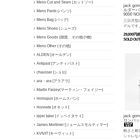
Mens Cut and Sewn (カットソー)
jack g
ルダーバッ
Mens Pants (パンツ)
9000 NO
Mens Bag (バッグ)
三日月型
デルです
Mens Shoes (シューズ)
29,000円(
Mens Goods (雑貨、その他小物)
SOLD OUT
Mens Other (その他)
ALDEN [オールデン]
Antipast [アンティパスト]
chausser [ショセ]
ara・ara [アラアラ]
Martin Faizey(マーティン・フェイジー)
Homspun [ホームスパン]
Honnete [オネット]
jack g
ippei takei [イッペイタケイ]
ロンバック
James Mortimer [ジェームスモルティマー]
軽さと耐
KVIVIT [キーヴィット]
シャレな