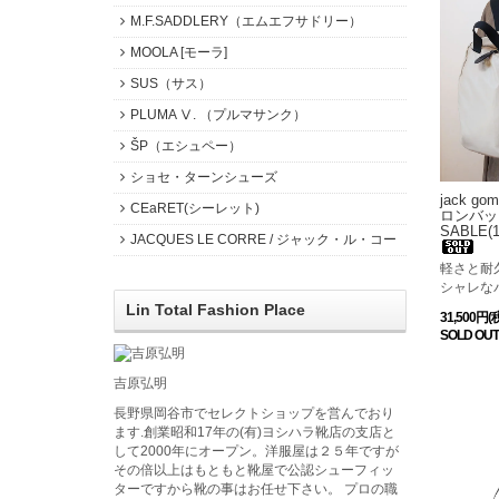
M.F.SADDLERY（エムエフサドリー）
MOOLA [モーラ]
SUS（サス）
PLUMA Ⅴ. （プルマサンク）
ŠP（エシュペー）
ショセ・ターンシューズ
jack g
CEaRET(シーレット)
ロンバック
SABLE
JACQUES LE CORRE / ジャック・ル・コー
軽さと耐
シャレな
Lin Total Fashion Place
31,500円(
SOLD OUT
吉原弘明
長野県岡谷市でセレクトショップを営んでおり
ます.創業昭和17年の(有)ヨシハラ靴店の支店と
して2000年にオープン。洋服屋は２５年ですが
その倍以上はもともと靴屋で公認シューフィッ
ターですから靴の事はお任せ下さい。 プロの職