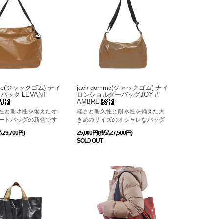
mme(ジャックゴム) ナイ
jack gomme(ジャックゴム) ナイ
バック LEVANT
ロンショルダーバッグJOY #
AMBRE
性と耐水性を備えたオ
軽さと耐久性と耐水性を備えた大
ートバッグの新色です
きめのサイズのオシャレなバッグ
込29,700円)
25,000円(税込27,500円)
SOLD OUT