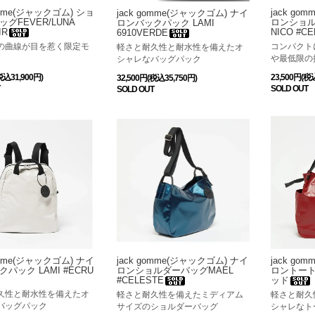
omme(ジャックゴム) ショ
jack go
jack gomme(ジャックゴム) ナイ
グFEVER/LUNA
ロンショル
ロンバックパック LAMI
IR
NICO #C
6910VERDE
の曲線が目を惹く限定モ
コンパクト
軽さと耐久性と耐水性を備えたオ
。
や最低限の
シャレなバッグパック
税込31,900円)
23,500円(税
32,500円(税込35,750円)
SOLD OUT
SOLD OUT
omme(ジャックゴム) ナイ
jack gomme(ジャックゴム) ナイ
jack go
パック LAMI #ECRU
ロンショルダーバッグMAEL
ロントートバ
#CELESTE
ッド
久性と耐水性を備えたオ
軽さと耐久性を備えたミディアム
軽さと耐久
バッグパック
サイズのショルダーバッグ
シャレなト