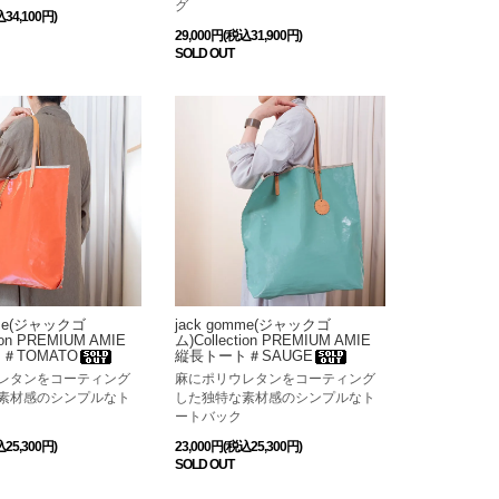
グ
込34,100円)
29,000円(税込31,900円)
SOLD OUT
mme(ジャックゴ
jack gomme(ジャックゴ
tion PREMIUM AMIE
ム)Collection PREMIUM AMIE
＃TOMATO
縦長トート＃SAUGE
レタンをコーティング
麻にポリウレタンをコーティング
素材感のシンプルなト
した独特な素材感のシンプルなト
ートバック
込25,300円)
23,000円(税込25,300円)
SOLD OUT