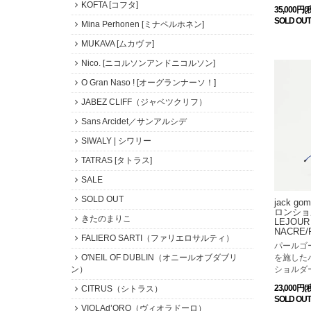
KOFTA [コフタ]
35,000円(
SOLD OUT
Mina Perhonen [ミナペルホネン]
MUKAVA [ムカヴァ]
Nico. [ニコルソンアンドニコルソン]
O Gran Naso ! [オーグランナーソ！]
JABEZ CLIFF（ジャベツクリフ）
Sans Arcidet／サンアルシデ
SIWALY | シワリー
TATRAS [タトラス]
SALE
SOLD OUT
jack 
ロンショ
きたのまりこ
LEJOUR t
NACRE/
FALIERO SARTI（ファリエロサルティ）
パールゴ
O'NEIL OF DUBLIN（オニールオブダブリ
を施した
ン）
ショルダ
23,000円(
CITRUS（シトラス）
SOLD OUT
VIOLAd’ORO（ヴィオラドーロ）