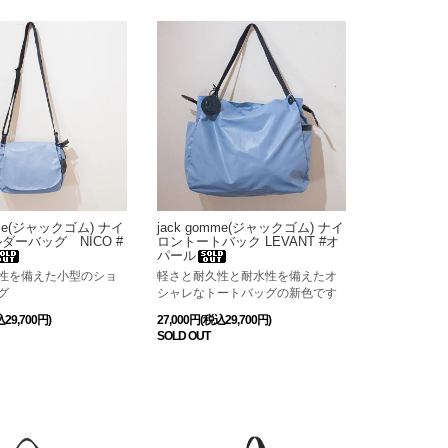
mme(ジャックゴム) ナイ
jack gomme(ジャックゴム) ナイ
ダーバッグ NICO #
ロントートバック LEVANT #オ
パール
性を備えた小型のショ
軽さと耐久性と耐水性を備えたオ
グ
シャレなトートバッグの新色です
込29,700円)
27,000円(税込29,700円)
SOLD OUT