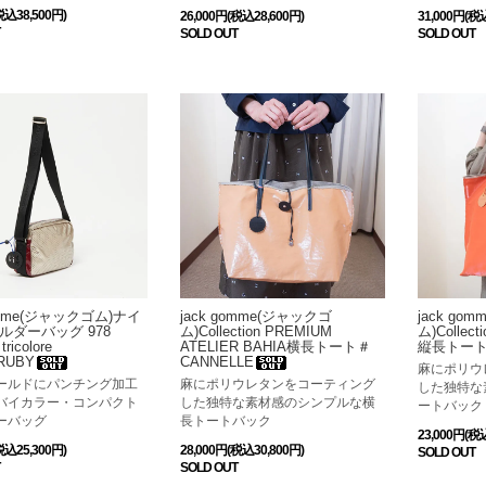
税込38,500円)
26,000円(税込28,600円)
31,000円(税
SOLD OUT
SOLD OUT
gomme(ジャックゴム)ナイ
jack gomme(ジャックゴ
jack go
ルダーバッグ 978
ム)Collection PREMIUM
ム)Collec
ricolore
ATELIER BAHIA横長トート＃
縦長トート
RUBY
CANNELLE
麻にポリウ
ールドにパンチング加工
麻にポリウレタンをコーティング
した独特な
バイカラー・コンパクト
した独特な素材感のシンプルな横
ートバック
ーバッグ
長トートバック
23,000円(税
税込25,300円)
28,000円(税込30,800円)
SOLD OUT
SOLD OUT