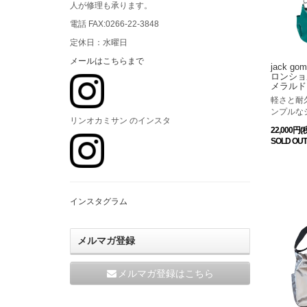
人が修理も承ります。
電話 FAX:0266-22-3848
定休日：水曜日
メールはこちらまで
jack 
ロンショル
メラルド
軽さと耐
ンプルな
リンオカミサン のインスタ
22,000円(
SOLD OUT
インスタグラム
メルマガ登録
メルマガ登録はこちら