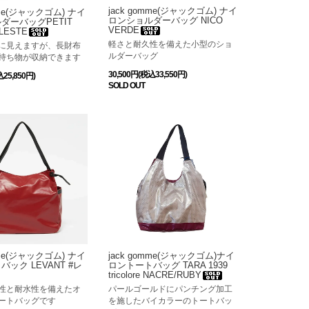
jack gomme(ジャックゴム) ナイ
mme(ジャックゴム) ナイ
ロンショルダーバッグ NICO
ダーバッグPETIT
VERDE
ELESTE
軽さと耐久性を備えた小型のショ
に見えますが、長財布
ルダーバッグ
持ち物が収納できます
30,500円(税込33,550円)
込25,850円)
SOLD OUT
jack gomme(ジャックゴム)ナイ
mme(ジャックゴム) ナイ
ロントートバッグ TARA 1939
ック LEVANT #レ
tricolore NACRE/RUBY
パールゴールドにパンチング加工
性と耐水性を備えたオ
を施したバイカラーのトートバッ
ートバッグです