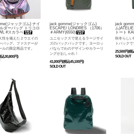
omme(ジャックゴム) ナイ
jack gomme(ジャックゴム)
jack go
ルダーバッグ トリコロ
ESCAPE/ LONDRES （1706）
ム)ATELIE
WL #スカラベ
＃ARMY(6550)
トート KA
久性を備えた２ウエイの
ユニセックスで使えるラージサイ
秋冬らしい
ーバッグ。ファスナーが
ズのバックパックです。ヨーロッ
トバックで
ールの限定商品です。
パならでわのデザインやカラーリ
25,500円(税
ングがおしゃれ！
SOLD OUT
税込30,800円)
41,000円(税込45,100円)
SOLD OUT