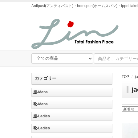
Antipast(アンティパスト)・homspun(ホームスパン)・ipp
TOP
j
カテゴリー
j
服-Mens
靴-Mens
服-Ladies
靴-Ladies