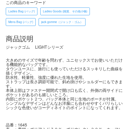
この商品のキーワード
Ladies Bag (バッグ)
Ladies Goods (雑貨、その他小物)
Mens Bag (バッグ)
jack gomme（ジャック・ゴム）
商品説明
ジャックゴム LIGHTシリーズ
大きめのサイズで年齢を問わず、ユニセックスでお使いいただけ
る機能的なバッグです。
タウンユースに、旅行にも使っていただけるスッキリした曲線を
描くデザイン。
防水性、軽量性、強度に優れた生地を使用。
ストラップは長さ調節可能で、斜め掛けやショルダーにもできま
す。
本体上部はファスナー開閉式で開け口も広く、外側の両サイドに
ポケットがあるのも嬉しいところ。
内部にポケット２つ、バッグ本体と同じ生地のポーチが付属。
シンプルなデザインはどんなお洋服にも合わせやすくパリらしい
シックな色使いがコーディネイトのポイントになってくれます。
品番：1645