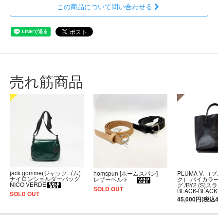
この商品について問い合わせる
売れ筋商品
jack gomme(ジャックゴム)
PLUMA V. （
homspun [ホームスパン]
ナイロンショルダーバッグ
ク） バイカラ
レザーベルト
NICO VERDE
グ /BY2 (S)
SOLD OUT
BLACK-BLACK
SOLD OUT
45,000円(税込4