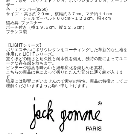
表 ：素材：ポリアミド７０％、ポリウレタン３０％、カーフレ
ザー
色 ：アンバー(8250)
サイズ ：高さ約２９cm、横幅約３７cm、マチ約１１cm
ショルダーベルト６６cm〜１２２cm、幅４cm
留め具: ファスナー
ポーチ付き（横１９.５cm、縦１２.５cm）
フランス製
【LIGHTシリーズ】
ポリエステルにポリウレタンをコーティングした革新的な生地を
使用したLIGHTシリーズ。
驚くほどの軽さと耐久性と耐水性を備え、独特の艶によってユニ
ークな存在感を放ちます。
ビンテージ感ある味わいと経年変化を楽しめる素材。
こちらの商品は色によって折りたたんだ部分に薄く線が入りま
す。
強度には影響ございませんので素材の特性、商品の特徴としてご
理解くださいますようお願い申し上げます。