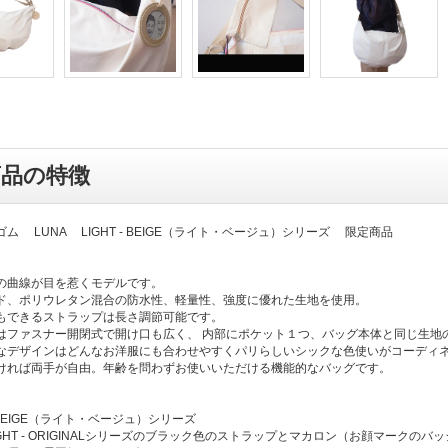
商品の特徴
ム LUNA LIGHT - BEIGE（ライト・ベージュ）シリーズ 限定商品
の曲線が目を惹くモデルです。
ド、ポリウレタン混合の防水性、軽量性、強度に優れた生地を使用。
もできるストラップは長さ調節可能です。
はファスナー開閉式で開け口も広く、 内部にポケット１つ、バッグ本体と同じ生地
なデザインはどんなお洋服にも合わせやすくパリらしいシックな色使いがコーディ
ければ両手が自由。年齢を問わずお使いいただける機能的なバッグです。
 - BEIGE（ライト・ベージュ）シリーズ
IGHT - ORIGINALシリーズのブラック色のストラップとマカロン（お顔マーク