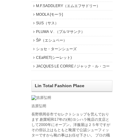
M.F.SADDLERY（エムエフサドリー）
MOOLA [モーラ]
SUS（サス）
PLUMA Ⅴ. （プルマサンク）
ŠP（エシュペー）
ショセ・ターンシューズ
CEaRET(シーレット)
JACQUES LE CORRE / ジャック・ル・コー
Lin Total Fashion Place
吉原弘明
長野県岡谷市でセレクトショップを営んでおり
ます.創業昭和17年の(有)ヨシハラ靴店の支店と
して2000年にオープン。洋服屋は２５年ですが
その倍以上はもともと靴屋で公認シューフィッ
ターですから靴の事はお任せ下さい。 プロの職