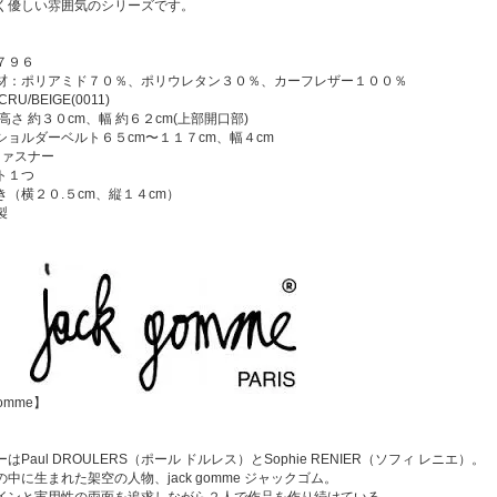
く優しい雰囲気のシリーズです。
７９６
材：ポリアミド７０％、ポリウレタン３０％、カーフレザー１００％
U/BEIGE(0011)
高さ 約３０cm、幅 約６２cm(上部開口部)
ーベルト６５cm〜１１７cm、幅４cm
ファスナー
ト１つ
き（横２０.５cm、縦１４cm）
製
Gomme】
はPaul DROULERS（ポール ドルレス）とSophie RENIER（ソフィ レニエ）。
中に生まれた架空の人物、jack gomme ジャックゴム。
インと実用性の両面を追求しながら２人で作品を作り続けている。