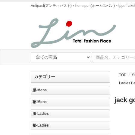
Antipast(アンティパスト)・homspun(ホームスパン)・ipp
TOP
S
カテゴリー
Ladies 
服-Mens
jack
靴-Mens
服-Ladies
靴-Ladies