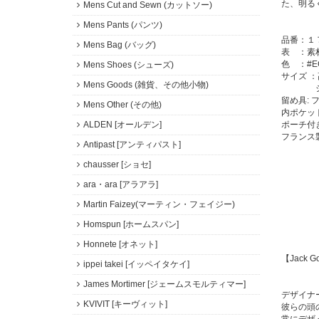
た、明る
Mens Cut and Sewn (カットソー)
Mens Pants (パンツ)
品番：１
Mens Bag (バッグ)
表 ：素
色 ：#ECR
Mens Shoes (シューズ)
サイズ ：
Mens Goods (雑貨、その他小物)
ショルダ
留め具: 
Mens Other (その他)
内ポケッ
ポーチ付
ALDEN [オールデン]
フランス
Antipast [アンティパスト]
chausser [ショセ]
ara・ara [アラアラ]
Martin Faizey(マーティン・フェイジー)
Homspun [ホームスパン]
Honnete [オネット]
【Jack 
ippei takei [イッペイタケイ]
James Mortimer [ジェームスモルティマー]
デザイナー
KVIVIT [キーヴィット]
彼らの頭の
常にデザ