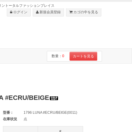
・ショセはリントータルファッションプレイス
ログイン
新規会員登録
カゴの中を見る
数量：
0
カートを見る
）
#ECRU/BEIGE
型番：
1796 LUNA #ECRU/BEIGE(0011)
在庫状況
点
Ｆ