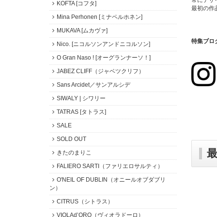
KOFTA [コフタ]
最初の作
Mina Perhonen [ミナペルホネン]
MUKAVA [ムカヴァ]
特集ブログ
Nico. [ニコルソンアンドニコルソン]
O Gran Naso ! [オーグランナーソ！]
JABEZ CLIFF（ジャベツクリフ）
Sans Arcidet／サンアルシデ
SIWALY | シワリー
TATRAS [タトラス]
SALE
SOLD OUT
きたのまりこ
FALIERO SARTI（ファリエロサルティ）
O'NEIL OF DUBLIN（オニールオブダブリ
ン）
CITRUS（シトラス）
VIOLAd’ORO（ヴィオラドーロ）