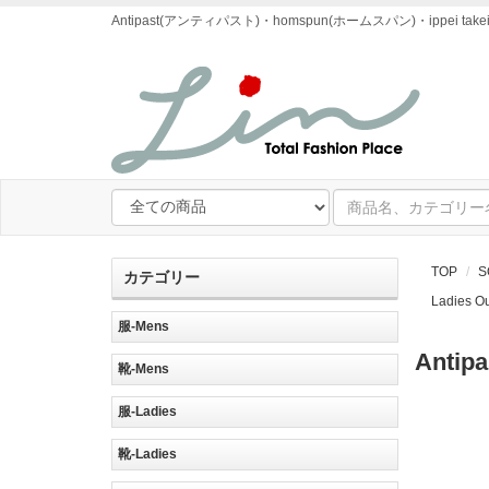
Antipast(アンティパスト)・homspun(ホームスパン)・ipp
TOP
S
カテゴリー
Ladies
服-Mens
Ant
靴-Mens
服-Ladies
靴-Ladies