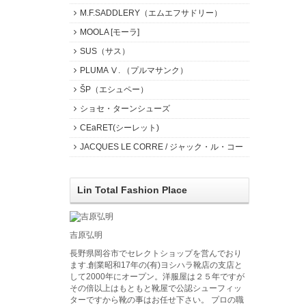
M.F.SADDLERY（エムエフサドリー）
MOOLA [モーラ]
SUS（サス）
PLUMA Ⅴ. （プルマサンク）
ŠP（エシュペー）
ショセ・ターンシューズ
CEaRET(シーレット)
JACQUES LE CORRE / ジャック・ル・コー
Lin Total Fashion Place
吉原弘明
長野県岡谷市でセレクトショップを営んでおり
ます.創業昭和17年の(有)ヨシハラ靴店の支店と
して2000年にオープン。洋服屋は２５年ですが
その倍以上はもともと靴屋で公認シューフィッ
ターですから靴の事はお任せ下さい。 プロの職