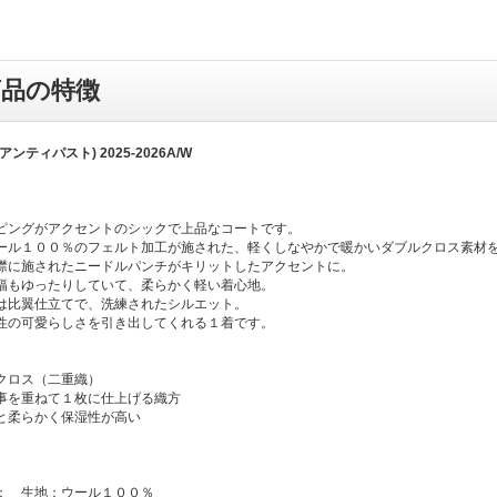
商品の特徴
t(アンティパスト) 2025-2026A/W
ピングがアクセントのシックで上品なコートです。
ール１００％のフェルト加工が施された、軽くしなやかで暖かいダブルクロス素材
襟に施されたニードルパンチがキリットしたアクセントに。
幅もゆったりしていて、柔らかく軽い着心地。
は比翼仕立てで、洗練されたシルエット。
性の可愛らしさを引き出してくれる１着です。
クロス（二重織）
事を重ねて１枚に仕上げる織方
と柔らかく保湿性が高い
： 生地：ウール１００％