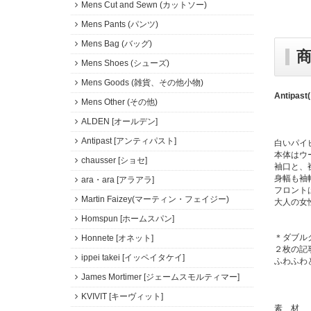
Mens Cut and Sewn (カットソー)
Mens Pants (パンツ)
Mens Bag (バッグ)
Mens Shoes (シューズ)
Mens Goods (雑貨、その他小物)
Antipas
Mens Other (その他)
ALDEN [オールデン]
Antipast [アンティパスト]
白いパイ
本体はウ
chausser [ショセ]
袖口と、
身幅も袖
ara・ara [アラアラ]
フロント
Martin Faizey(マーティン・フェイジー)
大人の女
Homspun [ホームスパン]
＊ダブル
Honnete [オネット]
２枚の記
ippei takei [イッペイタケイ]
ふわふわ
James Mortimer [ジェームスモルティマー]
KVIVIT [キーヴィット]
素 材 