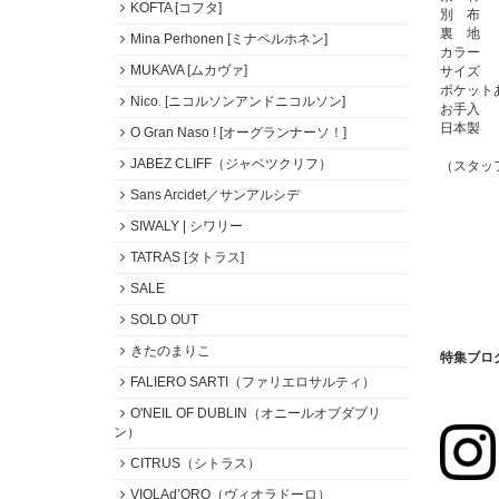
KOFTA [コフタ]
別 布 
裏 地 
Mina Perhonen [ミナペルホネン]
カラー 
MUKAVA [ムカヴァ]
サイズ 
ポケット
Nico. [ニコルソンアンドニコルソン]
お手入 
日本製
O Gran Naso ! [オーグランナーソ！]
JABEZ CLIFF（ジャベツクリフ）
（スタッ
Sans Arcidet／サンアルシデ
SIWALY | シワリー
TATRAS [タトラス]
SALE
SOLD OUT
きたのまりこ
特集ブログ
FALIERO SARTI（ファリエロサルティ）
O'NEIL OF DUBLIN（オニールオブダブリ
ン）
CITRUS（シトラス）
VIOLAd’ORO（ヴィオラドーロ）