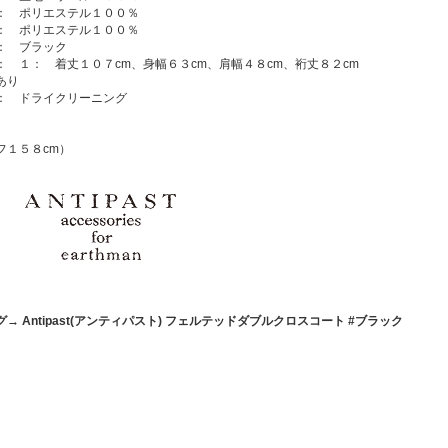
： ポリエステル１００％
： ポリエステル１００％
： ブラック
： １： 着丈１０７cm、身幅６３cm、肩幅４８cm、裄丈８２cm
あり
： ドライクリーニング
フ１５８cm）
→ Antipast(アンティパスト) フェルテッドダブルクロスコート #ブラック