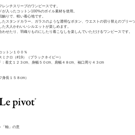
フレンチスリーブのワンピースです。
ドが入ったコットン100%のボイル素材を使用。
肌触りで、軽い着心地です。
したスタンドカラー、ガラスのような透明なボタン、ウエストの切り替えのプリー
した大人かわいいシルエットが楽しめます。
合わせたり、羽織りものにしたり着こなしを楽しんでいただけるワンピースです。
コットン１００％
スミクロ（#19）（ブラックネイビー）
F ：着丈１２３cm、身幅５０cm、肩幅４８cm、袖口周り４３cm
フ身長１５８cm）
ot ＝「軸」の意