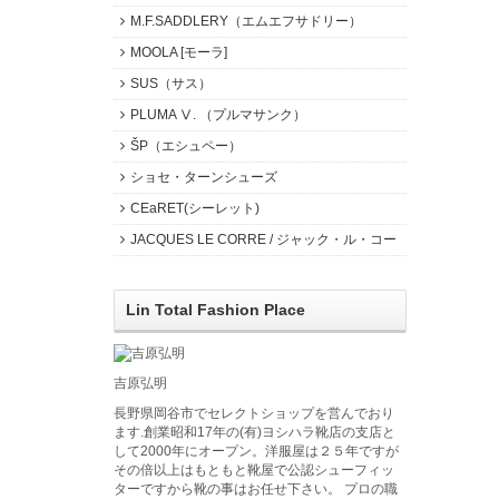
M.F.SADDLERY（エムエフサドリー）
MOOLA [モーラ]
SUS（サス）
PLUMA Ⅴ. （プルマサンク）
ŠP（エシュペー）
ショセ・ターンシューズ
CEaRET(シーレット)
JACQUES LE CORRE / ジャック・ル・コー
Lin Total Fashion Place
吉原弘明
長野県岡谷市でセレクトショップを営んでおり
ます.創業昭和17年の(有)ヨシハラ靴店の支店と
して2000年にオープン。洋服屋は２５年ですが
その倍以上はもともと靴屋で公認シューフィッ
ターですから靴の事はお任せ下さい。 プロの職