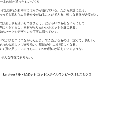
:一本の軸が通ったものづくり
ンには流行があり街にはものが溢れている。だから余計に思う。
わっても変わらぬ自分をゆだねることができる、軸になる服が必要だと。
には楽しさも迷いもつきまとう。だからいつも心を平らにして
声に耳をすまし、素材がなりたいシルエットを感じ取る。
為のパーツやデザインを丁寧に探っていく。
べてがひとつにつながったとき、できあがるものは、潔くて、美しい。
ぞれの心地よさに寄り添い、毎日が少しだけ楽しくなる。
くて買い足しているうちに、いつの間にか増えているような。
otは、そんな存在でありたい。
→Le pivot / ル・ピボット コットンボイルワンピース 19.スミクロ