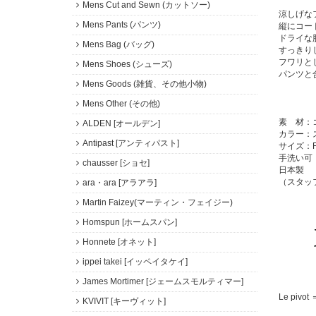
Mens Cut and Sewn (カットソー)
涼しげな
Mens Pants (パンツ)
縦にコー
ドライな
Mens Bag (バッグ)
すっきり
フワリと
Mens Shoes (シューズ)
パンツと
Mens Goods (雑貨、その他小物)
Mens Other (その他)
素 材：
ALDEN [オールデン]
カラー：
Antipast [アンティパスト]
サイズ：
手洗い可
chausser [ショセ]
日本製
（スタッ
ara・ara [アラアラ]
Martin Faizey(マーティン・フェイジー)
Homspun [ホームスパン]
Honnete [オネット]
ippei takei [イッペイタケイ]
James Mortimer [ジェームスモルティマー]
Le piv
KVIVIT [キーヴィット]