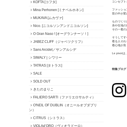
コンセプト
KOFTA [コフタ]
ファッショ
Mina Perhonen [ミナペルホネン]
世の中が変
MUKAVA [ムカヴァ]
ものづくり
糸や生地の
Nico. [ニコルソンアンドニコルソン]
その一着の
O Gran Naso ! [オーグランナーソ！]
そうしてす
着る人それ
JABEZ CLIFF（ジャベツクリフ）
着心地が良
Sans Arcidet／サンアルシデ
Le piv
SIWALY | シワリー
TATRAS [タトラス]
特集ブログ 
SALE
SOLD OUT
きたのまりこ
FALIERO SARTI（ファリエロサルティ）
O'NEIL OF DUBLIN（オニールオブダブリ
ン）
CITRUS（シトラス）
VIOLAd’ORO（ヴィオラドーロ）