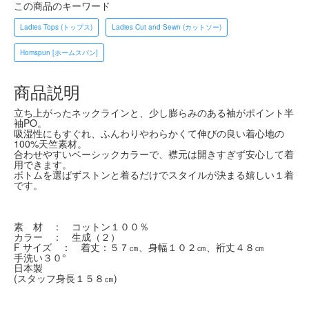
この商品のキーワード
Ladies Tops (トップス)
Ladies Cut and Sewn (カットソー)
Homspun [ホームスパン]
商品説明
立ち上がったネックラインと、少し膨らみのある袖がポイント半
袖PO。
吸湿性にもすぐれ、ふんわりやわらかくて伸びの良い着心地の
100%天竺素材。
合わせやすいベーシックカラーで、襟元は開きすぎず安心して着
用できます。
ボトムを選ばずストンと着るだけでスタイルが決まる嬉しい１着
です。
素 材 ： コットン１００％
カラー ： 生成（２）
F サイズ ： 着丈：５７㎝、身幅１０２㎝、裄丈４８㎝
手洗い３０°
日本製
(スタッフ身長１５８㎝)