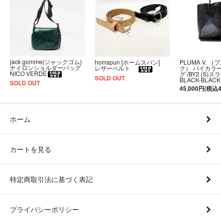
jack gomme(ジャックゴム)
PLUMA V. （
homspun [ホームスパン]
ナイロンショルダーバッグ
ク） バイカラ
レザーベルト
NICO VERDE
グ /BY2 (S)
SOLD OUT
BLACK-BLACK
SOLD OUT
45,000円(税込4
ホーム
カートを見る
特定商取引法に基づく表記
プライバシーポリシー