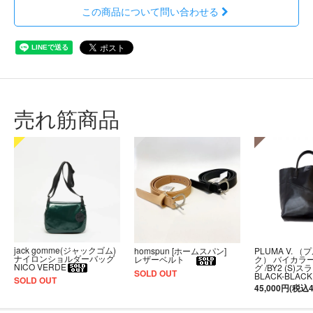
この商品について問い合わせる
売れ筋商品
jack gomme(ジャックゴム)
PLUMA V. （
homspun [ホームスパン]
ナイロンショルダーバッグ
ク） バイカラ
レザーベルト
NICO VERDE
グ /BY2 (S)
SOLD OUT
BLACK-BLACK
SOLD OUT
45,000円(税込4