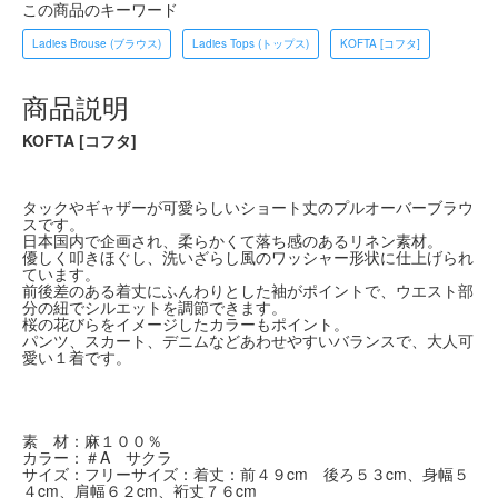
この商品のキーワード
Ladies Brouse (ブラウス)
Ladies Tops (トップス)
KOFTA [コフタ]
商品説明
KOFTA [コフタ]
タックやギャザーが可愛らしいショート丈のプルオーバーブラウ
スです。
日本国内で企画され、柔らかくて落ち感のあるリネン素材。
優しく叩きほぐし、洗いざらし風のワッシャー形状に仕上げられ
ています。
前後差のある着丈にふんわりとした袖がポイントで、ウエスト部
分の紐でシルエットを調節できます。
桜の花びらをイメージしたカラーもポイント。
パンツ、スカート、デニムなどあわせやすいバランスで、大人可
愛い１着です。
素 材：麻１００％
カラー：＃A サクラ
サイズ：フリーサイズ：着丈：前４９cm 後ろ５３cm、身幅５
４cm、肩幅６２cm、裄丈７６cm