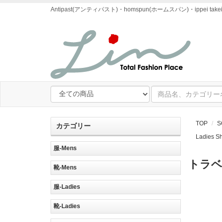
Antipast(アンティパスト)・homspun(ホームスパン)・ipp
TOP
S
カテゴリー
Ladies 
服-Mens
トラベ
靴-Mens
服-Ladies
靴-Ladies