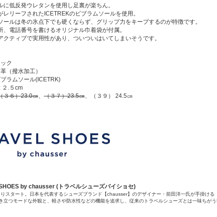
ルに低反発ウレタンを使用し足裏が楽ちん。
がレリーフされたICETREKのビブラムソールを使用。
ソールは冬の氷点下でも硬くならず、グリップ力をキープするのが特徴です。
所、電話番号を書けるオリジナル巾着袋が付属。
アクティブで実用性があり、ついついはいてしまいそうです。
ラック
牛革（撥水加工）
ブラムソール(ICETRK)
 ２.５cm
（３６）23.0㎝
、
（３７）23.5㎝
、（３９） 24.5㎝
 SHOES by chausser (トラベルシューズバイショセ)
秋よりスタート。日本を代表するシューズブランド【chausser】のデザイナー・前田洋一氏が手掛
き立つモードな外観と、軽さや防水性などの機能を追求し、従来のトラベルシューズとは一味ちがう