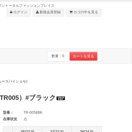
・ショセはリントータルファッションプレイス
ログイン
新規会員登録
カゴの中を見る
数量：
0
カートを見る
ベルシューズバイショセ)
R005）#ブラック
型番：
TR-005#BK
在庫状況
点
36(23.0)
37(23.5)
39(24.5)