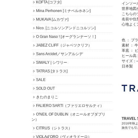
KOFTA [コフタ]
インソー
世界地図
Mina Perhonen [ミナペルホネン]
こちらの
名前や住
MUKAVA [ムカヴァ]
心地よく
Nico. [ニコルソンアンドニコルソン]
O Gran Naso ! [オーグランナーソ！]
色 ： ブ
素材 ： 
JABEZ CLIFF（ジャベツクリフ）
革底 ： ビ
Sans Arcidet／サンアルシデ
ヒール高 :
サイズ：
SIWALY | シワリー
日本製
TATRAS [タトラス]
SALE
SOLD OUT
きたのまりこ
FALIERO SARTI（ファリエロサルティ）
O'NEIL OF DUBLIN（オニールオブダブリ
TRAVEL
ン）
2016年
旅先でも引
CITRUS（シトラス）
VIOLAd’ORO（ヴィオラドーロ）