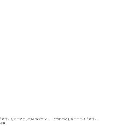
ける「旅行」をテーマとしたNEWブランド。その名のとおりテーマは「旅行」。
印象。