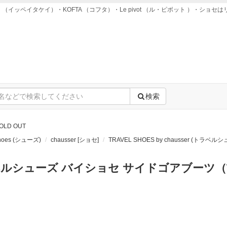
ei takei （イッペイタケイ）・KOFTA （コフタ）・Le pivot （ル・ピボット ）
検索
OLD OUT
Shoes (シューズ)
chausser [ショセ]
TRAVEL SHOES by chausser (トラ
ルシューズ バイショセ サイドゴアブーツ（T