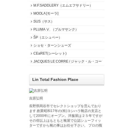
M.F.SADDLERY（エムエフサドリー）
MOOLA [モーラ]
SUS（サス）
PLUMA Ⅴ. （プルマサンク）
ŠP（エシュペー）
ショセ・ターンシューズ
CEaRET(シーレット)
JACQUES LE CORRE / ジャック・ル・コー
Lin Total Fashion Place
吉原弘明
長野県岡谷市でセレクトショップを営んでおり
ます.創業昭和17年の(有)ヨシハラ靴店の支店と
して2000年にオープン。洋服屋は２５年ですが
その倍以上はもともと靴屋で公認シューフィッ
ターですから靴の事はお任せ下さい。 プロの職