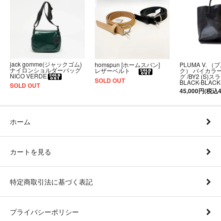
jack gomme(ジャックゴム)
PLUMA V. （
homspun [ホームスパン]
ナイロンショルダーバッグ
ク） バイカラ
レザーベルト
NICO VERDE
グ /BY2 (S)
SOLD OUT
BLACK-BLACK
SOLD OUT
45,000円(税込4
ホーム
カートを見る
特定商取引法に基づく表記
プライバシーポリシー