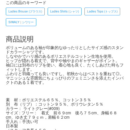
この商品のキーワード
Ladies Brouse (ブラウス)
Ladies Shirts (シャツ)
Ladies Tops (トップス)
SIWALY | シワリー
商品説明
ボリュームのある袖が印象的なゆったりとしたサイズ感のスタン
ドカラーシャツです。
しなやかでハリ感のあるポリエステルコットン生地を使用。
ヒップが隠れる着丈で、背中や袖やまのギャザーがポイント。
袖口には別布のリブを使い、着心地も良く、たくしあげた時もフ
ィットします。
ふわりと羽織っても良いですし、初秋からはベストを重ねて◎。
マニッシュな雰囲気にちょっぴりのフェミニンさを添えたインパ
クトのある１着です。
素 材：ポリエステル６５％、コットン３５％
別 布（リブ）：コットン９５％、ポリウレタン５％
カラー： ライトグレー(#009)
サイズ : フリー : 着丈 前６９cm 後ろ７５cm、身幅６８
cm、ゆき丈７９ｃｍ，肩幅６２cm
手入れ：手洗い可
日本製