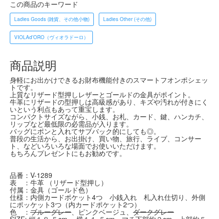
この商品のキーワード
Ladies Goods (雑貨、その他小物)
Ladies Other (その他)
VIOLAd’ORO（ヴィオラドーロ）
商品説明
身軽にお出かけできるお財布機能付きのスマートフオンポシェッ
トです。
上質なリザード型押しレザーとゴールドの金具がポイント。
牛革にリザードの型押しは高級感があり、キズや汚れが付きにく
いという利点もあって重宝します。
コンパクトサイズながら、小銭、お札、カード、鍵、ハンカチ、
リップなど最低限の必需品が入ります。
バッグにポンと入れてサブバック的にしても◎。
普段の生活から、お出掛け、買い物、旅行、ライブ、コンサー
ト、などいろいろな場面でお使いいただけます。
もちろんプレゼントにもお勧めです。
品番：V-1289
表 ：牛革 （リザード型押し）
付属：金具（ゴールド色）
仕様：内側カードポケット4つ 小銭入れ 札入れ仕切り、外側
にポッケット3つ（内カードポケット2つ）
色 ：
ブルーグレー
、ピンクベージュ、
ダークグレー