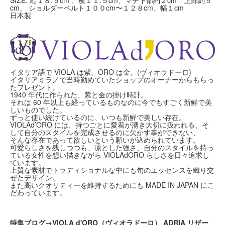
SIZE: 縦１８.５cm 、横１１.５cm、マチ下部約２cm 上部約５
cm、 ショルダーベルト１００cm〜１２８cm、幅１cm
日本製
イタリア語で VIOLA は紫、ORO は金。(ヴィオラドーロ)
イタリアミラノで当時勤めていたショップのオーナーからもらっ
たプレゼント。
1940 年代に作られた、紫と金の掛け時計。
それは 60 年以上も経っているものなのに今でもすごく新鮮で美
しいものでした。
ずっと使い続けているのに、いつも新鮮で美しい存在。
VIOLAd’ORO には、持つごとに愛着が湧き大切に扱われる、そ
して自分のスタイルを完成させるのに欠かす事ができない、
そんな存在であって欲しいという願いが込められています。
可愛らしさを残しつつも、凛とした強さ、自分のスタイルを持っ
ている女性を想い描きながら VIOLAdORO らしさを日々追求し
ています。
上質な素材でトラディショナルな中にも旬のエッセンスを織り交
ぜたデザイン。
また高いクオリティーを維持するためにも MADE IN JAPAN にこ
だわっています。
特集ブログ→VIOLA d'ORO（ヴィオラドーロ） ADRIA リザー