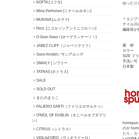
KOFTA [コフタ]
ゆったり
Mina Perhonen [ミナペルホネン]
＊エジプ
MUKAVA [ムカヴァ]
ナイル川
Nico. [ニコルソンアンドニコルソン]
繊維長が
O Gran Naso ! [オーグランナーソ！]
素 材 
JABEZ CLIFF（ジャベツクリフ）
カラー 
Sans Arcidet／サンアルシデ
SIZE
手洗い可
SIWALY | シワリー
日本製
TATRAS [タトラス]
SALE
SOLD OUT
きたのまりこ
FALIERO SARTI（ファリエロサルティ）
O'NEIL OF DUBLIN（オニールオブダブリ
ン）
homs
のが h
CITRUS（シトラス）
たり、カ
VIOLAd’ORO（ヴィオラドーロ）
いつでも