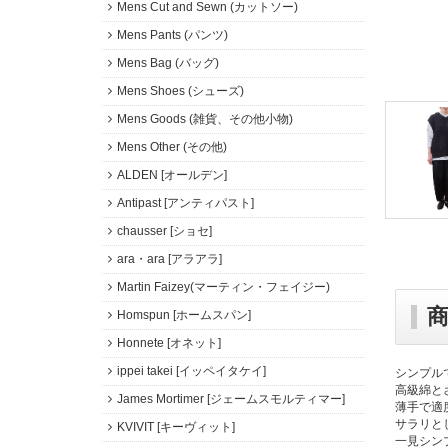
Mens Cut and Sewn (カットソー)
Mens Pants (パンツ)
Mens Bag (バッグ)
Mens Shoes (シューズ)
Mens Goods (雑貨、その他小物)
Mens Other (その他)
ALDEN [オールデン]
Antipast [アンティパスト]
chausser [ショセ]
ara・ara [アラアラ]
Martin Faizey(マーティン・フェイジー)
Homspun [ホームスパン]
Honnete [オネット]
ippei takei [イッペイタケイ]
シンプル
高級綿と
James Mortimer [ジェームスモルティマー]
薄手で適
サラリと
KVIVIT [キーヴィット]
一見シン