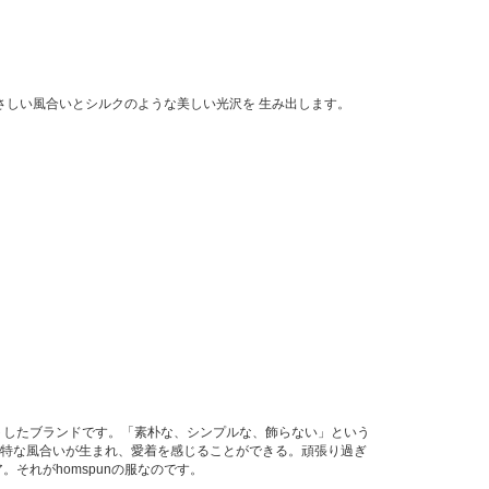
さしい風合いとシルクのような美しい光沢を 生み出します。
タートしたブランドです。「素朴な、シンプルな、飾らない」という
とで独特な風合いが生まれ、愛着を感じることができる。頑張り過ぎ
それがhomspunの服なのです。