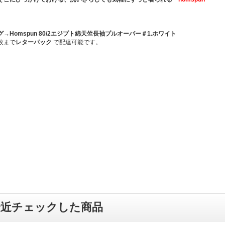
グ→
Homspun 80/2エジプト綿天竺長袖プルオーバー＃1.ホワイト
枚まで
レターパック
で配達可能です。
最近チェックした商品