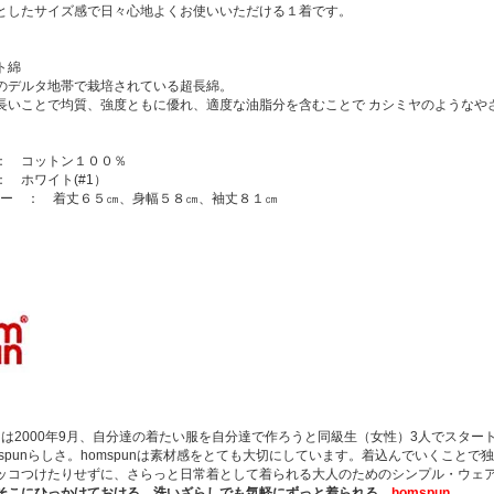
としたサイズ感で日々心地よくお使いいただける１着です。
ト綿
のデルタ地帯で栽培されている超長綿。
長いことで均質、強度ともに優れ、適度な油脂分を含むことで カシミヤのようなや
： コットン１００％
： ホワイト(#1）
 フリー ： 着丈６５㎝、身幅５８㎝、袖丈８１㎝
pun は2000年9月、自分達の着たい服を自分達で作ろうと同級生（女性）3人でス
omspunらしさ。homspunは素材感をとても大切にしています。着込んでいくこ
ッコつけたりせずに、さらっと日常着として着られる大人のためのシンプル・ウェア。
そこにひっかけておける、洗いざらしでも気軽にずっと着られる
homspun