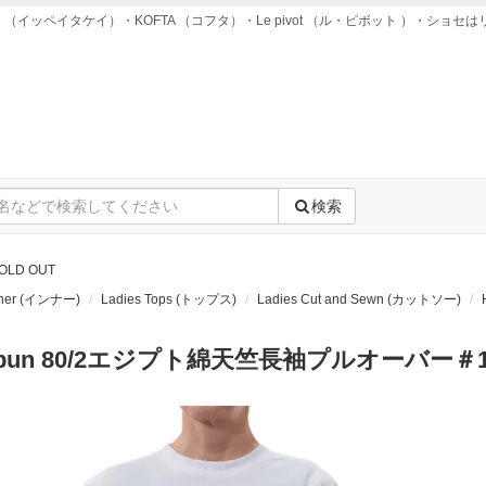
ei takei （イッペイタケイ）・KOFTA （コフタ）・Le pivot （ル・ピボット ）
検索
OLD OUT
nner (インナー)
Ladies Tops (トップス)
Ladies Cut and Sewn (カットソー)
spun 80/2エジプト綿天竺長袖プルオーバー＃