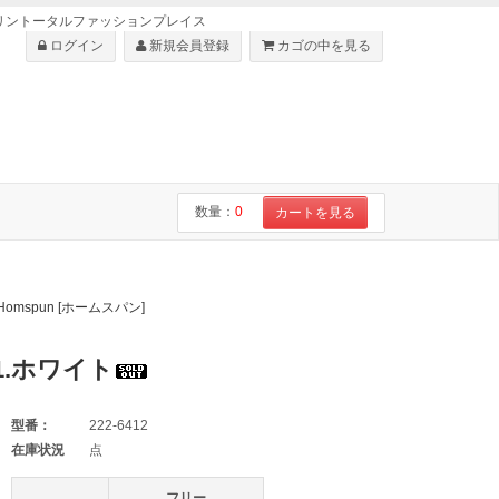
・ショセはリントータルファッションプレイス
ログイン
新規会員登録
カゴの中を見る
数量：
0
カートを見る
Homspun [ホームスパン]
1.ホワイト
型番：
222-6412
在庫状況
点
フリー