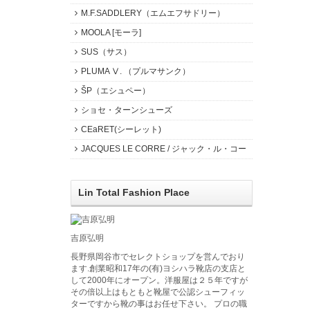
M.F.SADDLERY（エムエフサドリー）
MOOLA [モーラ]
SUS（サス）
PLUMA Ⅴ. （プルマサンク）
ŠP（エシュペー）
ショセ・ターンシューズ
CEaRET(シーレット)
JACQUES LE CORRE / ジャック・ル・コー
Lin Total Fashion Place
吉原弘明
長野県岡谷市でセレクトショップを営んでおり
ます.創業昭和17年の(有)ヨシハラ靴店の支店と
して2000年にオープン。洋服屋は２５年ですが
その倍以上はもともと靴屋で公認シューフィッ
ターですから靴の事はお任せ下さい。 プロの職