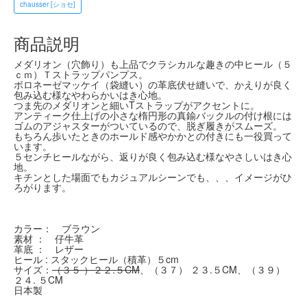
chausser [ショセ]
商品説明
メダリオン（穴飾り）も上品でクラシカルな趣きの中ヒール（５
ｃｍ）Ｔストラップパンプス。
ボロネーゼマッケイ（袋縫い）の革底伏せ縫いで、かえりが良く
包み込む様なやわらかいはき心地。
つま先のメダリオンと細いTストラップがアクセントに。
アンティーク仕上げの小さな楕円形の真鍮バックルの付け根には
ゴムのアジャスターがついているので、脱ぎ履きがスムーズ。
もちろん歩いたときのホールド感やかかとの付きにも一役買って
います。
５センチヒールながら、返りが良く包み込む様なやさしいはき心
地。
キチンとした場面でもカジュアルシーンでも、、、イメージがひ
ろがります。
カラー： ブラウン
素材 ： 仔牛革
革底 ： レザー
ヒール : スタックヒール（積革）５cm
サイズ：
（３５ ）２２.５CM
、（３７） ２３.５CM、（３９）
２４. ５CM
日本製