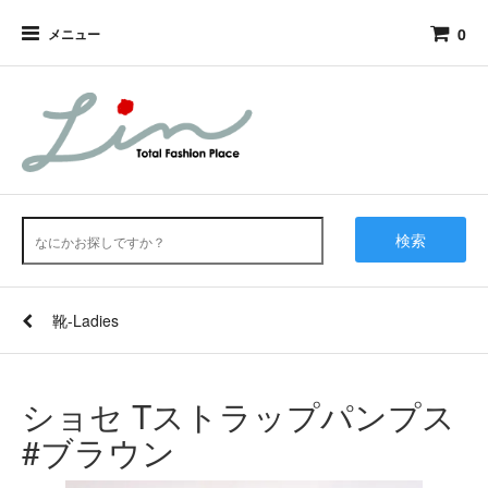
0
メニュー
検索
靴-Ladies
ショセ Tストラップパンプス
#ブラウン