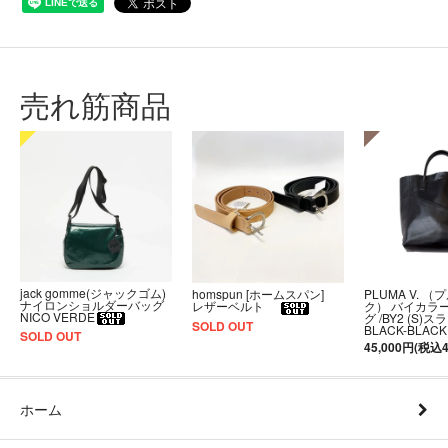
売れ筋商品
jack gomme(ジャックゴム)
PLUMA V. （
homspun [ホームスパン]
ナイロンショルダーバッグ
ク） バイカラ
レザーベルト
NICO VERDE
グ /BY2 (S)
SOLD OUT
BLACK-BLACK
SOLD OUT
45,000円(税込4
ホーム