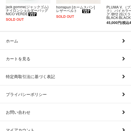
jack gomme(ジャックゴム)
PLUMA V. （
homspun [ホームスパン]
ナイロンショルダーバッグ
ク） バイカラ
レザーベルト
NICO VERDE
グ /BY2 (S)
SOLD OUT
BLACK-BLACK
SOLD OUT
45,000円(税込4
ホーム
カートを見る
特定商取引法に基づく表記
プライバシーポリシー
お問い合わせ
マイアカウント