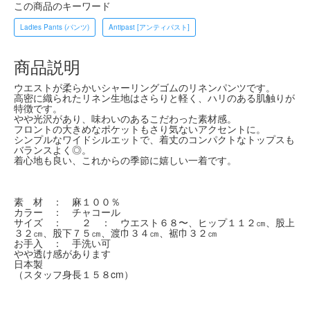
この商品のキーワード
Ladies Pants (パンツ)
Antipast [アンティパスト]
商品説明
ウエストが柔らかいシャーリングゴムのリネンパンツです。
高密に織られたリネン生地はさらりと軽く、ハリのある肌触りが
特徴です。
やや光沢があり、味わいのあるこだわった素材感。
フロントの大きめなポケットもさり気ないアクセントに。
シンプルなワイドシルエットで、着丈のコンパクトなトップスも
バランスよく◎。
着心地も良い、これからの季節に嬉しい一着です。
素 材 ： 麻１００％
カラー ： チャコール
サイズ ： ２ ： ウエスト６８〜、ヒップ１１２㎝、股上
３２㎝、股下７５㎝、渡巾３４㎝、裾巾３２㎝
お手入 ： 手洗い可
やや透け感があります
日本製
（スタッフ身長１５８cm）