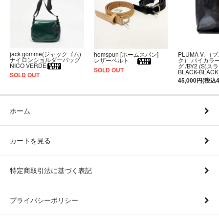
jack gomme(ジャックゴム)
PLUMA V. （
homspun [ホームスパン]
ナイロンショルダーバッグ
ク） バイカラ
レザーベルト
NICO VERDE
グ /BY2 (S)
SOLD OUT
BLACK-BLACK
SOLD OUT
45,000円(税込4
ホーム
カートを見る
特定商取引法に基づく表記
プライバシーポリシー