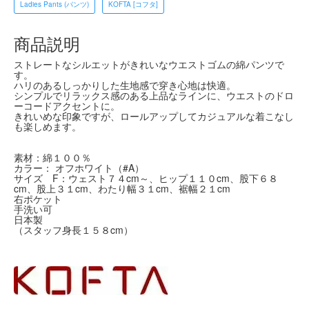
Ladies Pants (パンツ)
KOFTA [コフタ]
商品説明
ストレートなシルエットがきれいなウエストゴムの綿パンツで
す。
ハリのあるしっかりした生地感で穿き心地は快適。
シンプルでリラックス感のある上品なラインに、ウエストのドロ
ーコードアクセントに。
きれいめな印象ですが、ロールアップしてカジュアルな着こなし
も楽しめます。
素材：綿１００％
カラー： オフホワイト（#A）
サイズ F：ウェスト７４cm～、ヒップ１１０cm、股下６８
cm、股上３１cm、わたり幅３１cm、裾幅２１cm
右ポケット
手洗い可
日本製
（スタッフ身長１５８cm）