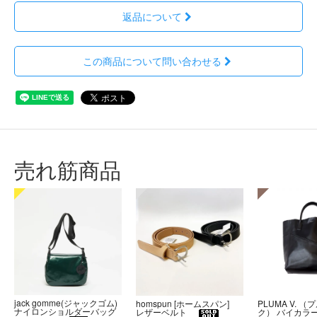
返品について
この商品について問い合わせる
売れ筋商品
jack gomme(ジャックゴム)
PLUMA V. （
homspun [ホームスパン]
ナイロンショルダーバッグ
ク） バイカラ
レザーベルト