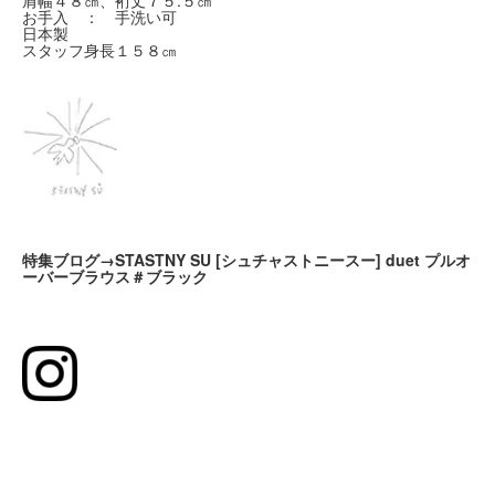
肩幅４８㎝、裄丈７５.５㎝
お手入 ： 手洗い可
日本製
スタッフ身長１５８㎝
特集ブログ→STASTNY SU [シュチャストニースー] duet プルオ
ーバーブラウス＃ブラック