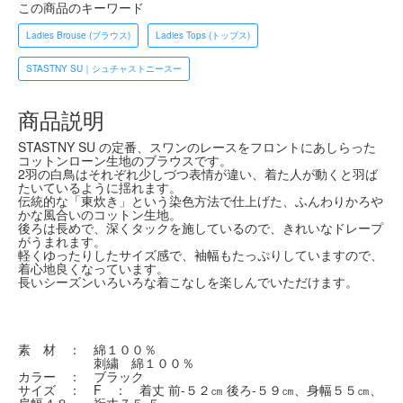
この商品のキーワード
Ladies Brouse (ブラウス)
Ladies Tops (トップス)
STASTNY SU｜シュチャストニースー
商品説明
STASTNY SU の定番、スワンのレースをフロントにあしらった
コットンローン生地のブラウスです。
2羽の白鳥はそれぞれ少しづつ表情が違い、着た人が動くと羽ば
たいているように揺れます。
伝統的な「東炊き」という染色方法で仕上げた、ふんわりかろや
かな風合いのコットン生地。
後ろは長めで、深くタックを施しているので、きれいなドレープ
がうまれます。
軽くゆったりしたサイズ感で、袖幅もたっぷりしていますので、
着心地良くなっています。
長いシーズンいろいろな着こなしを楽しんでいただけます。
素 材 ： 綿１００％
刺繍 綿１００％
カラー ： ブラック
サイズ ： F ： 着丈 前-５２㎝ 後ろ-５９㎝、身幅５５㎝、