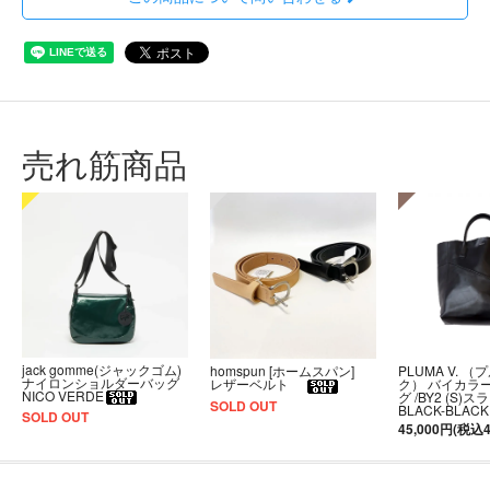
売れ筋商品
jack gomme(ジャックゴム)
PLUMA V. （
homspun [ホームスパン]
ナイロンショルダーバッグ
ク） バイカラ
レザーベルト
NICO VERDE
グ /BY2 (S)
SOLD OUT
BLACK-BLACK
SOLD OUT
45,000円(税込4