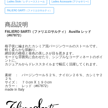
Ladies Stole / レディースストール
Ladies Accessarie (アクセサリー)
FALIERO SARTI（ファリエロサルティ）
商品説明
FALIERO SARTI（ファリエロサルティ） Ausilla レッド
（#67872）
格子状に編まれたカシミア混バージンウールのストールです。
軽く柔らかな肌触り。
網目状の模様と発色の美しさが目を惹きます。
モードな雰囲気に合わせたり、シンプルなコーディネートのポイ
ントに。
カジュアルからドレススタイルまで幅広く活躍してくれます。
素材 ： バージンウール５２％、ナイロン２６％、カシミヤ２
２％
サイズ： ７０cm X １９０cm
カラー： レッド（#67872）
made in Italy